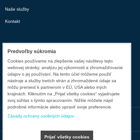
Naše služby
Kontakt
ZAVOLÁME VÁM SPÄŤ
Predvoľby súkromia
Cookies používame na zlepšenie vašej návštevy tejto
VÁŠ TELEFÓN
webovej stránky, analýzu jej výkonnosti a zhromažďovanie
+421
údajov o jej používaní. Na tento účel môžeme použiť
nástroje a služby tretích strán a zhromaždené údaje sa
môžu preniesť k partnerom v EÚ, USA alebo iných
Odoslať
krajinách. Kliknutím na „Prijať všetky cookies“ vyjadrujete
svoj súhlas s týmto spracovaním. Nižšie môžete nájsť
podrobné informácie alebo upraviť svoje preferencie.
Zásady ochrany osobných údajov
Facebook
Twitter
Instagram
Youtube
Prijať všetky cookies
Predvoľby súkromia
Zásady ochrany osobných údajov