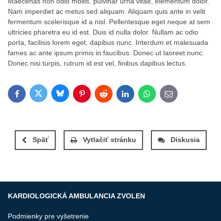
Maecenas non odio mollis, pulvinar urna vitae, elementum dolor.
Nam imperdiet ac metus sed aliquam. Aliquam quis ante in velit
fermentum scelerisque id a nisl. Pellentesque eget neque at sem
ultricies pharetra eu id est. Duis id nulla dolor. Nullam ac odio
porta, facilisis lorem eget, dapibus nunc. Interdum et malesuada
fames ac ante ipsum primis in faucibus. Donec ut laoreet nunc.
Donec nisi turpis, rutrum id est vel, finibus dapibus lectus.
Bluesky
Twitter
Facebook
Pinterest
Reddit
LinkedIn
WhatsApp
E-mail
Späť
Vytlačiť stránku
Diskusia
KARDIOLOGICKÁ AMBULANCIA ZVOLEN
Podmienky pre vyšetrenie