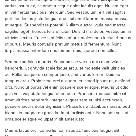
varius ipsum ex, sit amet tristique dolor iaculis eget. Nullam eget
mi vel metus faucibus interdum. Sed vestibulum, elit vel sagittis
porttitor, lectus justo feugiat eros, sit amet laoreet massa massa
et neque. Suspendisse potenti. Nullam auctor ligula sed massa
sagittis, eget rhoncus felis efficitur. Duis id nisl dolor. Vestibulum in
ultricies lectus. Fusce sed felis sed orci malesuada luctus rhoncus
ut purus. Mauris convallis pretium metus id fermentum. Nunc
turpis massa, interdum nec tempor quis, laoreet non tellus.
Sed nec sodales mauris. Suspendisse varius quis diam vitae
hendrerit. Ut gravida scelerisque arcu, et molestie velit ultricies
ac. Pellentesque eu semper justo, sed varius lorem. Duis eu
tempus arcu. Proin vitae orci aliquam, euismod ipsum ut, eleifend
orci. Nunc ut purus vel enim posuere scelerisque. Mauris ut odio
quis velit vulputate feugiat et eu odio. Praesent rhoncus nibh sit
amet ultrices hendrerit. Integer aliquet sem eu nisi accumsan,
posuere iaculis dolor dignissim. Phasellus at dapibus massa. Sed
blandit in magna eu gravida. In at facilisis ante. Nunc non velit at
urna scelerisque volutpat in sit amet justo.
Mauris lacus orci, convallis non risus at, faucibus feugiat elit.