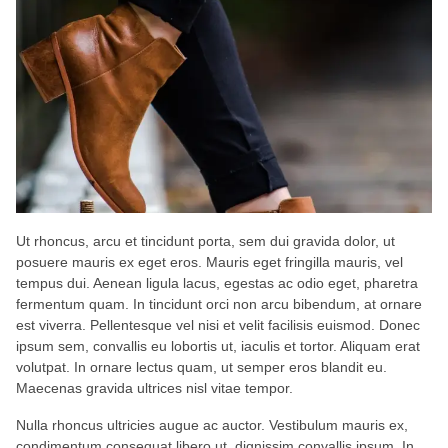
Ut rhoncus, arcu et tincidunt porta, sem dui gravida dolor, ut
posuere mauris ex eget eros. Mauris eget fringilla mauris, vel
tempus dui. Aenean ligula lacus, egestas ac odio eget, pharetra
fermentum quam. In tincidunt orci non arcu bibendum, at ornare
est viverra. Pellentesque vel nisi et velit facilisis euismod. Donec
ipsum sem, convallis eu lobortis ut, iaculis et tortor. Aliquam erat
volutpat. In ornare lectus quam, ut semper eros blandit eu.
Maecenas gravida ultrices nisl vitae tempor.
Nulla rhoncus ultricies augue ac auctor. Vestibulum mauris ex,
condimentum consequat libero ut, dignissim convallis ipsum. In