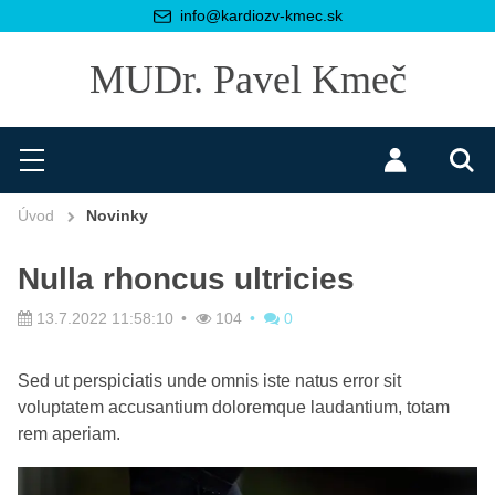
info@kardiozv-kmec.sk
MUDr. Pavel Kmeč
Hľadať
Menu
Prihlásiť 
Vyh
Úvod
Novinky
Nulla rhoncus ultricies
13.7.2022 11:58:10
104
0
Sed ut perspiciatis unde omnis iste natus error sit
voluptatem accusantium doloremque laudantium, totam
rem aperiam.